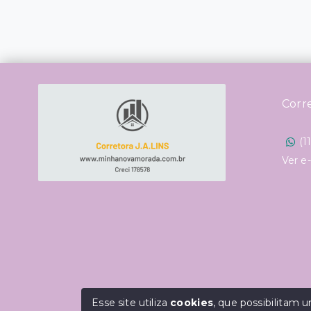
Corr
(1
Ver e
Esse site utiliza
cookies
, que possibilitam