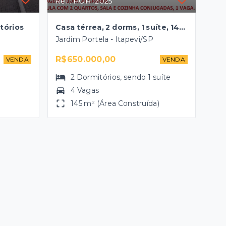
Ref.: PORT2025
tórios
Casa térrea, 2 dorms, 1 suíte, 145m²
Jardim Portela - Itapevi/SP
R$650.000,00
VENDA
VENDA
2
Dormitórios
, sendo
1
suíte
4 Vagas
145 m² (Área Construída)