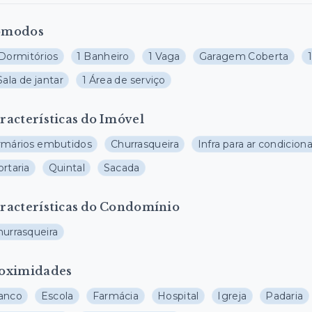
ômodos
 Dormitórios
1 Banheiro
1 Vaga
Garagem Coberta
Sala de jantar
1 Área de serviço
racterísticas do Imóvel
rmários embutidos
Churrasqueira
Infra para ar condicion
rtaria
Quintal
Sacada
racterísticas do Condomínio
hurrasqueira
oximidades
anco
Escola
Farmácia
Hospital
Igreja
Padaria