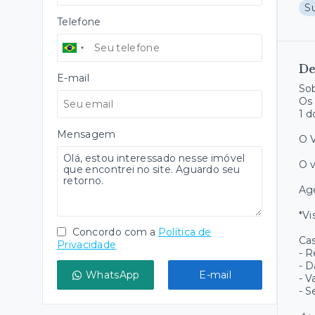
S
Telefone
De
E-mail
Sob
Os 
1 d
Mensagem
O V
O v
Age
*Vi
Concordo com a
Política de
Cas
Privacidade
- R
- 
WhatsApp
E-mail
- V
- 