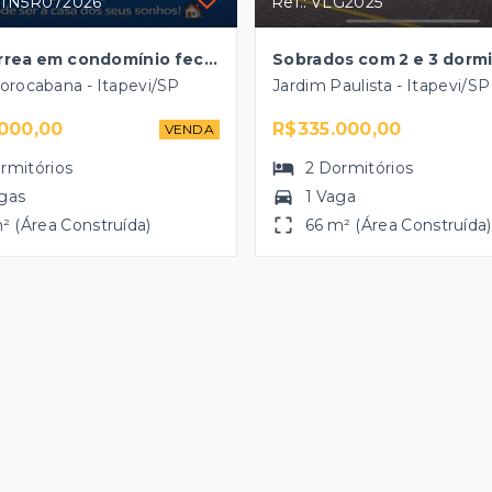
RTN5R072026
Ref.: VLG2025
Casa térrea em condomínio fechado
Sobrados com 2 e 3 dormi
orocabana - Itapevi/SP
Jardim Paulista - Itapevi/SP
000,00
R$335.000,00
VENDA
rmitórios
2
Dormitórios
gas
1 Vaga
² (Área Construída)
66 m² (Área Construída)