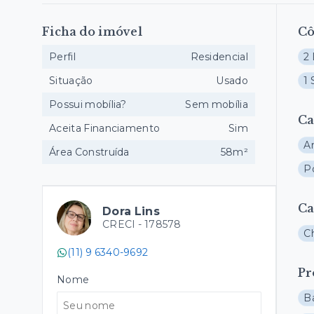
Ficha do imóvel
C
Perfil
Residencial
2
Situação
Usado
1 
Possui mobília?
Sem mobília
Ca
Aceita Financiamento
Sim
A
Área Construída
58m²
Po
Ca
Dora Lins
CRECI -
178578
C
(11) 9 6340-9692
Pr
Nome
B