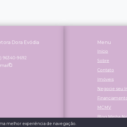
etora Dora Evódia
Menu
Início
1) 96340-9692
Sobre
-mail
Contato
Imóveis
Negocie seu 
Financiament
MCMV
Blog Minha N
 uma melhor experiência de navegação.
Financie