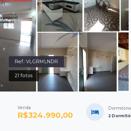
Ref.:
VLGRMLNDR
21
fotos
Venda
Dormitóri
R$324.990,00
2 Dormitó