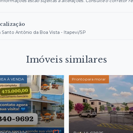
informações estão sujeitas a alterações. Consulte o corretor r
calização
a Santo Antônio da Boa Vista - Itapevi/SP
Imóveis similares
REA À VENDA
Pronto para morar