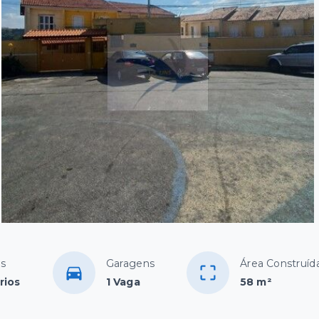
os
Garagens
Área Construíd
rios
1 Vaga
58 m²