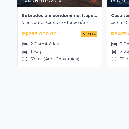
Ref.: VNTITPV2026
Ref.: M
Sobrados em condomínio, Itapevi-SP
Vila Doutor Cardoso - Itapevi/SP
Jardim S
R$299.000,00
R$475.
VENDA
2
Dormitórios
3
Do
1 Vaga
2 Va
59 m² (Área Construída)
59 m