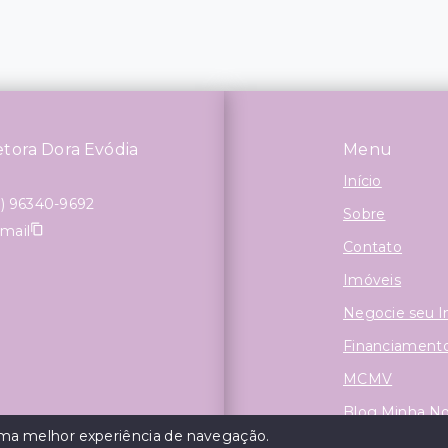
etora Dora Evódia
Menu
Início
1) 96340-9692
Sobre
-mail
Contato
Imóveis
Negocie seu 
Financiament
MCMV
Blog Minha N
 uma melhor experiência de navegação.
Financie