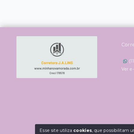
Corr
(1
Ver e
Esse site utiliza
cookies
, que possibilitam