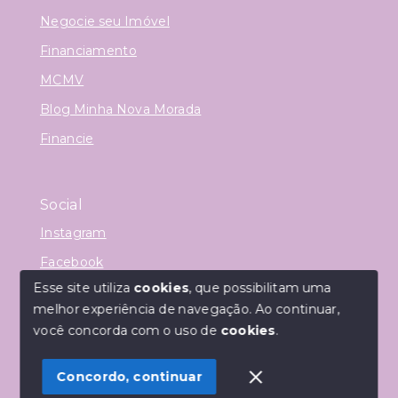
Negocie seu Imóvel
Financiamento
MCMV
Blog Minha Nova Morada
Financie
Social
Instagram
Facebook
Esse site utiliza
cookies
, que possibilitam uma
melhor experiência de navegação.
Ao continuar,
você concorda com o uso de
cookies
.
© Copyright 2026 - Corretora Dora Evódia - Todos os
direitos reservados
Concordo, continuar
SITE PARA IMOBILIARIA