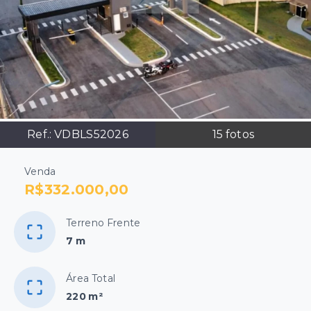
Ref.:
VDBLS52026
15
fotos
Venda
R$332.000,00
Terreno Frente
7 m
Área Total
220 m²