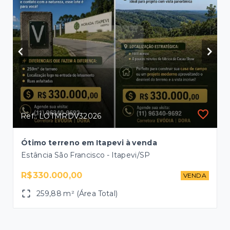
Ref.: LOTMRDV32026
Ótimo terreno em Itapevi à venda
Estância São Francisco - Itapevi/SP
R$330.000,00
NDA
VENDA
259,88 m² (Área Total)