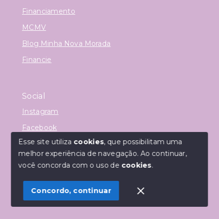
Financiamento
MCMV
Blog Minha Nova Morada
Financie
Social
Instagram
Facebook
Esse site utiliza
cookies
, que possibilitam uma
melhor experiência de navegação.
Ao continuar,
você concorda com o uso de
cookies
.
© Copyright 2026 - Corretora Dora Evódia - Todos os
direitos reservados
Concordo, continuar
SITE PARA IMOBILIARIA